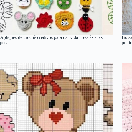
Apliques de crochê criativos para dar vida nova às suas
Bolsa
peças
prati