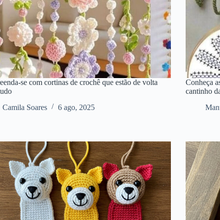
eenda-se com cortinas de crochê que estão de volta
Conheça as
tudo
cantinho d
Camila Soares
6 ago, 2025
Manu