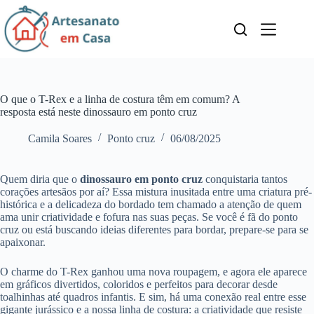
Pular
para
o
conteúdo
O que o T-Rex e a linha de costura têm em comum? A
resposta está neste dinossauro em ponto cruz
Camila Soares
Ponto cruz
06/08/2025
Quem diria que o
dinossauro em ponto cruz
conquistaria tantos
corações artesãos por aí? Essa mistura inusitada entre uma criatura pré-
histórica e a delicadeza do bordado tem chamado a atenção de quem
ama unir criatividade e fofura nas suas peças. Se você é fã do ponto
cruz ou está buscando ideias diferentes para bordar, prepare-se para se
apaixonar.
O charme do T-Rex ganhou uma nova roupagem, e agora ele aparece
em gráficos divertidos, coloridos e perfeitos para decorar desde
toalhinhas até quadros infantis. E sim, há uma conexão real entre esse
gigante jurássico e a nossa linha de costura: a criatividade que resiste