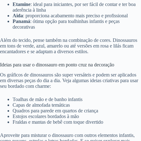
Etamine
: ideal para iniciantes, por ser fácil de contar e ter boa
aderência à linha
Aida
: proporciona acabamento mais preciso e profissional
Panamá
: ótima opção para toalhinhas infantis e peças
decorativas
Além do tecido, pense também na combinação de cores. Dinossauros
em tons de verde, azul, amarelo ou até versões em rosa e lilás ficam
encantadores e se adaptam a diversos estilos.
Ideias para usar o dinossauro em ponto cruz na decoração
Os gráficos de dinossauros são super versáteis e podem ser aplicados
em diversas peças do dia a dia. Veja algumas ideias criativas para usar
seu bordado com charme:
Toalhas de mão e de banho infantis
Capas de almofada temáticas
Quadros para parede em quartos de criança
Estojos escolares bordados à mão
Fraldas e mantas de bebê com toque divertido
Aproveite para misturar o dinossauro com outros elementos infantis,
como nuvens, estrelas e letras bordadas. E se quiser explorar mais